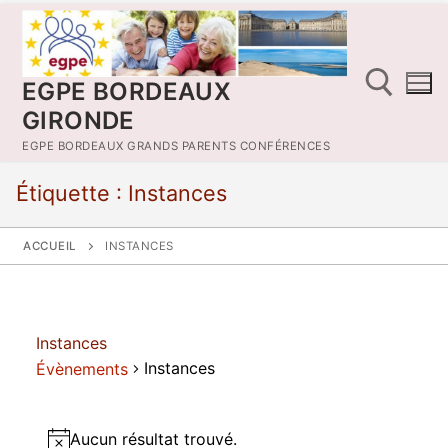
Aller
au
contenu
EGPE BORDEAUX
GIRONDE
EGPE BORDEAUX GRANDS PARENTS CONFÉRENCES
Rechercher :
Étiquette :
Instances
ACCUEIL
INSTANCES
Instances
Instances
Évènements
Évènements
Aucun résultat trouvé.